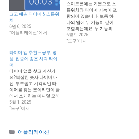
스마트폰에는 기본으로 스
톱워치와 타이머 기능이 포
크고 예쁜 타이머 & 스톱워
함되어 있습니다. 보통 하
치
나의 앱에 두 기능이 같이
6월 6, 2025
포함되는데요. 두 기능의
"어플리케이션"에서
차이점을 비교해 보고 상황
6월 9, 2025
에 따른 추천 사용법도 정
"도구"에서
리해보겠습니다. 스톱워치
타이머 앱 추천 – 공부, 명
와 타이머, 뭐가 다를까? 기
상, 집중에 좋은 시각 타이
능스톱워치타이머작동 방
머
식0부터 시간을 측정 (올라
타이머 앱을 찾고 계신가
감)정해진 시간부터 카운
요?복잡한 숫자 타이머 대
트다운 (줄어듦)용도경과
신, 부드럽고 시각적인 타
시간 확인, 기록제한 시간
이머를 찾는 분이라면이 글
내 완료, 알림 목적예시운
에서 소개하는 미니멀 모래
동 시간 측정, 발표 소요 시
시계 타이머 앱을 추천드려
5월 1, 2025
간 확인공부…
요.
"도구"에서
https://hydroponicglass.c
om/ko/모래시계-타이머-
미니멀-타이머-앱/ 모래시
Categories
어플리케이션
계 타이머란? 모래시계 타